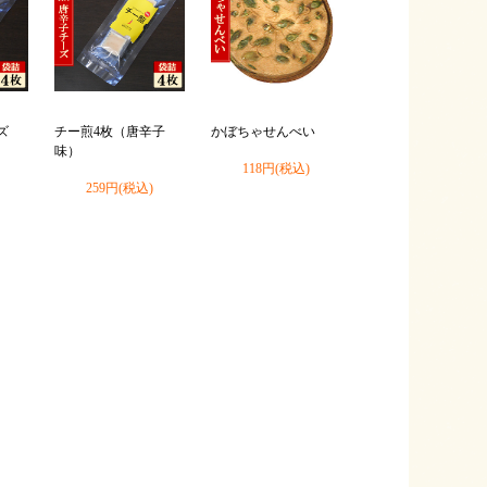
ズ
チー煎4枚（唐辛子
かぼちゃせんべい
味）
118円(税込)
259円(税込)