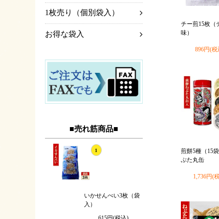
1枚売り（個別袋入）
チー煎15枚（
味）
お得な袋入
896円(税
■売れ筋商品■
1
煎餅5種（15
ぶた丸缶
1,736円(
いかせんべい3枚（袋
入）
615円(税込)