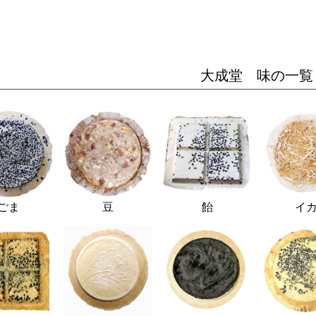
大成堂 味の一覧
ごま
豆
飴
イ