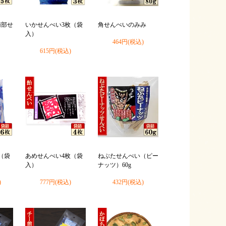
南部せ
いかせんべい3枚（袋
角せんべいのみみ
入）
464円(税込)
615円(税込)
（袋
あめせんべい4枚（袋
ねぶたせんべい（ピー
入）
ナッツ）60g
)
777円(税込)
432円(税込)