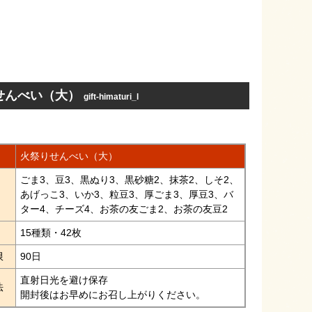
せんべい（大）
gift-himaturi_l
火祭りせんべい（大）
ごま3、豆3、黒ぬり3、黒砂糖2、抹茶2、しそ2、
あげっこ3、いか3、粒豆3、厚ごま3、厚豆3、バ
ター4、チーズ4、お茶の友ごま2、お茶の友豆2
15種類・42枚
限
90日
直射日光を避け保存
法
開封後はお早めにお召し上がりください。