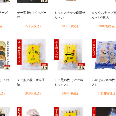
チーズ
チー煎4枚（ペッパー
ミックスナッツ南部せ
ミックスナッツ
味）
んべい
んべい5枚入
込)
259円(税込)
183円(税込)
918円(税込)
袋）：ね
チー煎15枚（唐辛子
チー煎15枚（3つの味
いかせんべい6枚
味）
ミックス）
入）
税込)
896円(税込)
896円(税込)
1,231円(税込