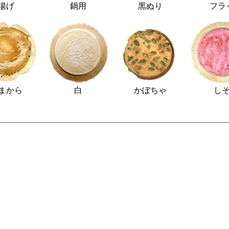
揚げ
鍋用
黒ぬり
フラ
まから
白
かぼちゃ
し