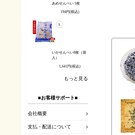
あめせんべい 1枚
194円(税込)
5
いかせんべい8枚（袋
入）
1,641円(税込)
もっと見る
■お客様サポート■
会社概要
支払・配送について