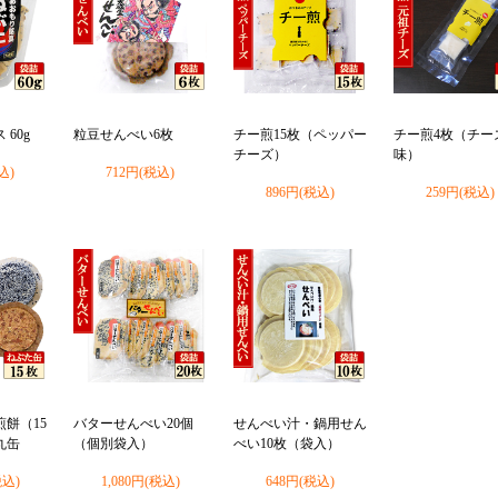
60g
粒豆せんべい6枚
チー煎15枚（ペッパー
チー煎4枚（チー
チーズ）
味）
込)
712円(税込)
896円(税込)
259円(税込)
餅（15
バターせんべい20個
せんべい汁・鍋用せん
丸缶
（個別袋入）
べい10枚（袋入）
税込)
1,080円(税込)
648円(税込)