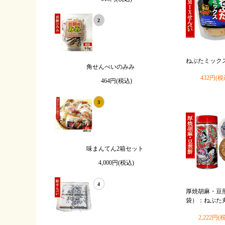
2
ねぶたミックス 
角せんべいのみみ
432円(税
464円(税込)
3
味まんてん2箱セット
4,000円(税込)
4
厚焼胡麻・豆煎
袋）：ねぶた
2,222円(