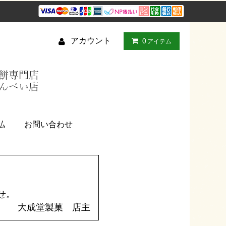
アカウント
0
アイテム
払
お問い合わせ
せ。
大成堂製菓 店主