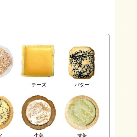
カ
チーズ
バター
イ
生姜
抹茶