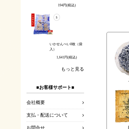
194円(税込)
5
いかせんべい8枚（袋
入）
1,641円(税込)
もっと見る
■お客様サポート■
会社概要
支払・配送について
お問合せ