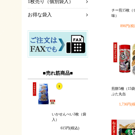
1枚売り（個別袋入）
チー煎15枚（
お得な袋入
味）
896円(税
■売れ筋商品■
1
煎餅5種（15
ぶた丸缶
1,736円(
いかせんべい3枚（袋
入）
615円(税込)