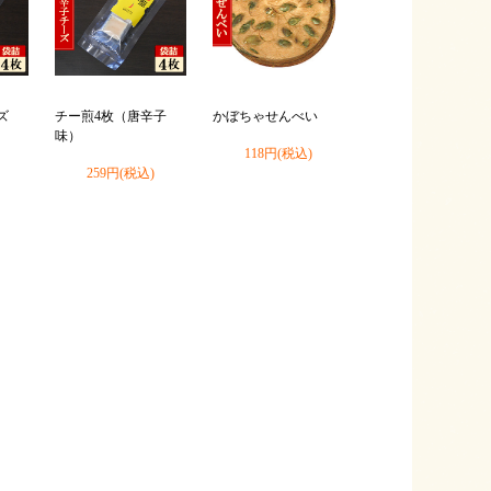
ズ
チー煎4枚（唐辛子
かぼちゃせんべい
味）
118円(税込)
259円(税込)