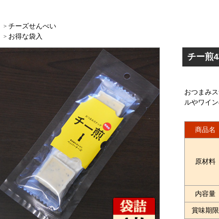
チーズせんべい
>
お得な袋入
>
チー煎
おつまみス
ルやワイン
商品名
原材料
内容量
賞味期