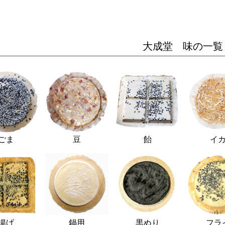
大成堂 味の一覧
ごま
豆
飴
イ
揚げ
鍋用
黒ぬり
フラ