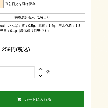
法
直射日光を避け保存
栄養成分表示（1枚当り）
kcal、たんぱく質：0.5g、脂質：1.4g、炭水化物：1.8
当量：0.1g（表示値は目安です）
 259円(税込)
袋
カートに入れる