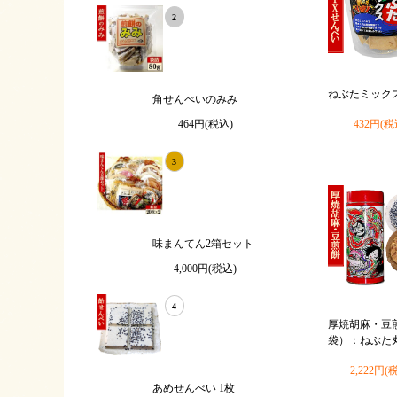
2
ねぶたミックス 
角せんべいのみみ
432円(税
464円(税込)
3
味まんてん2箱セット
4,000円(税込)
4
厚焼胡麻・豆煎
袋）：ねぶた
2,222円(
あめせんべい 1枚