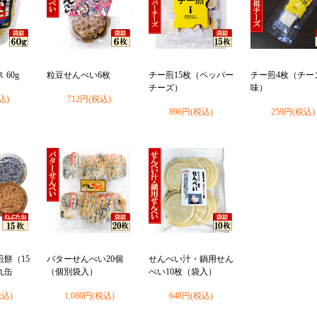
60g
粒豆せんべい6枚
チー煎15枚（ペッパー
チー煎4枚（チー
チーズ）
味）
込)
712円(税込)
896円(税込)
259円(税込)
餅（15
バターせんべい20個
せんべい汁・鍋用せん
丸缶
（個別袋入）
べい10枚（袋入）
税込)
1,080円(税込)
648円(税込)