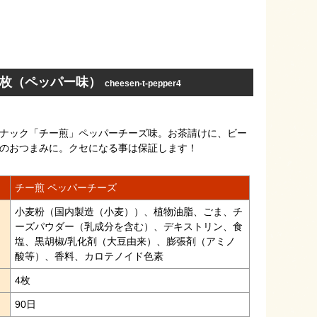
4枚（ペッパー味）
cheesen-t-pepper4
ナック「チー煎」ペッパーチーズ味。お茶請けに、ビー
のおつまみに。クセになる事は保証します！
チー煎 ペッパーチーズ
小麦粉（国内製造（小麦））、植物油脂、ごま、チ
ーズパウダー（乳成分を含む）、デキストリン、食
塩、黒胡椒/乳化剤（大豆由来）、膨張剤（アミノ
酸等）、香料、カロテノイド色素
4枚
限
90日