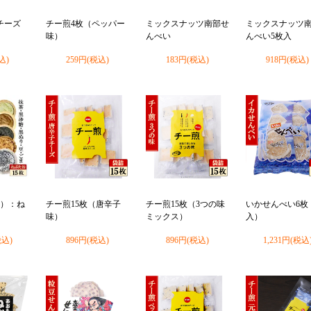
チーズ
チー煎4枚（ペッパー
ミックスナッツ南部せ
ミックスナッツ
味）
んべい
んべい5枚入
込)
259円(税込)
183円(税込)
918円(税込)
袋）：ね
チー煎15枚（唐辛子
チー煎15枚（3つの味
いかせんべい6枚
味）
ミックス）
入）
税込)
896円(税込)
896円(税込)
1,231円(税込