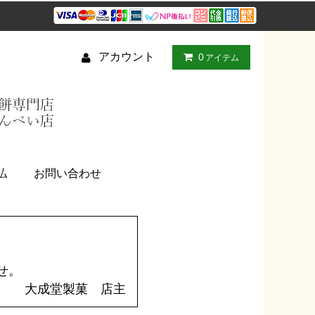
アカウント
0
アイテム
払
お問い合わせ
せ。
大成堂製菓 店主