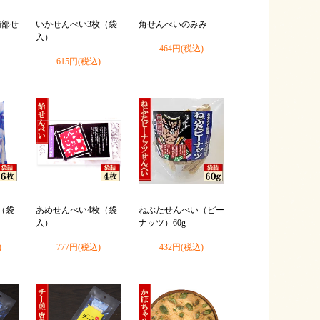
南部せ
いかせんべい3枚（袋
角せんべいのみみ
入）
464円(税込)
615円(税込)
（袋
あめせんべい4枚（袋
ねぶたせんべい（ピー
入）
ナッツ）60g
)
777円(税込)
432円(税込)