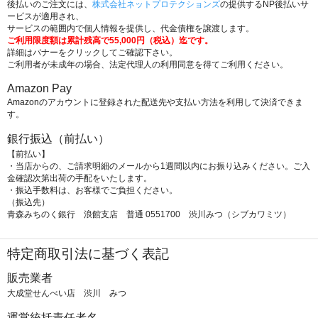
後払いのご注文には、
株式会社ネットプロテクションズ
の提供するNP後払いサ
ービスが適用され、
サービスの範囲内で個人情報を提供し、代金債権を譲渡します。
ご利用限度額は累計残高で55,000円（税込）迄です。
詳細はバナーをクリックしてご確認下さい。
ご利用者が未成年の場合、法定代理人の利用同意を得てご利用ください。
Amazon Pay
Amazonのアカウントに登録された配送先や支払い方法を利用して決済できま
す。
銀行振込（前払い）
【前払い】
・当店からの、ご請求明細のメールから1週間以内にお振り込みください。ご入
金確認次第出荷の手配をいたします。
・振込手数料は、お客様でご負担ください。
（振込先）
青森みちのく銀行 浪館支店 普通 0551700 渋川みつ（シブカワミツ）
特定商取引法に基づく表記
販売業者
大成堂せんべい店 渋川 みつ
運営統括責任者名