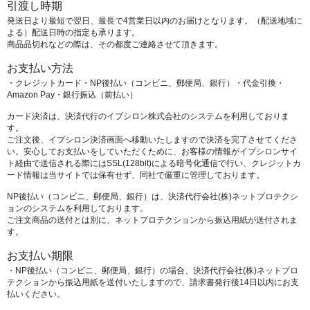
引渡し時期
発送日より最短で翌日、最長で4営業日以内のお届けとなります。（配送地域に
よる）配送日時の指定も承ります。
商品品切れなどの際は、その都度ご連絡させて頂きます。
お支払い方法
・クレジットカード・NP後払い（コンビニ、郵便局、銀行）・代金引換・
Amazon Pay・銀行振込（前払い）
カード決済は、決済代行のイプシロン株式会社のシステムを利用しておりま
す。
ご注文後、イプシロン決済画面へ移動いたしますので決済を完了させてくださ
い。安心してお支払いをしていただくために、お客様の情報がイプシロンサイ
ト経由で送信される際にはSSL(128bit)による暗号化通信で行い、クレジットカ
ード情報は当サイトでは保有せず、同社で厳重に管理しております。
NP後払い（コンビニ、郵便局、銀行）は、決済代行会社(株)ネットプロテクシ
ョンのシステムを利用しております。
ご注文商品の送付とは別に、ネットプロテクションから振込用紙が送付されま
す。
お支払い期限
・NP後払い（コンビニ、郵便局、銀行）の場合、決済代行会社(株)ネットプロ
テクションから振込用紙を送付いたしますので、請求書発行後14日以内にお支
払いください。