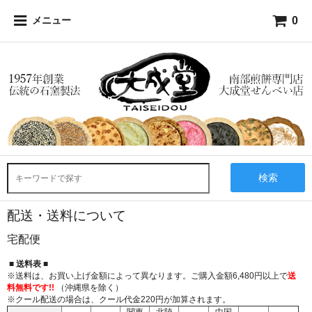
0
メニュー
検索
配送・送料について
宅配便
■
送料表
■
※送料は、お買い上げ金額によって異なります。ご購入金額6,480円以上で
送
料無料です!!
（沖縄県を除く）
※クール配送の場合は、クール代金220円が加算されます。
関東
北陸
中国