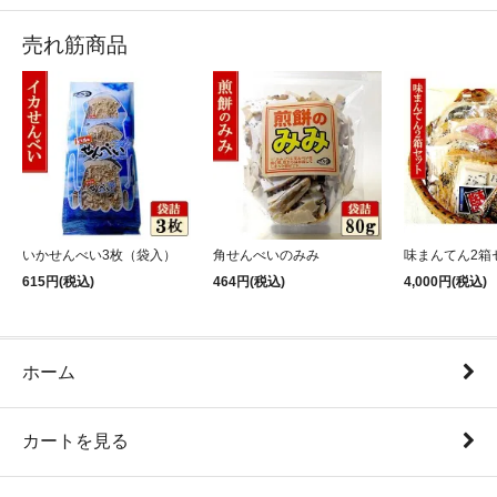
売れ筋商品
いかせんべい3枚（袋入）
角せんべいのみみ
味まんてん2箱
615円(税込)
464円(税込)
4,000円(税込)
ホーム
カートを見る