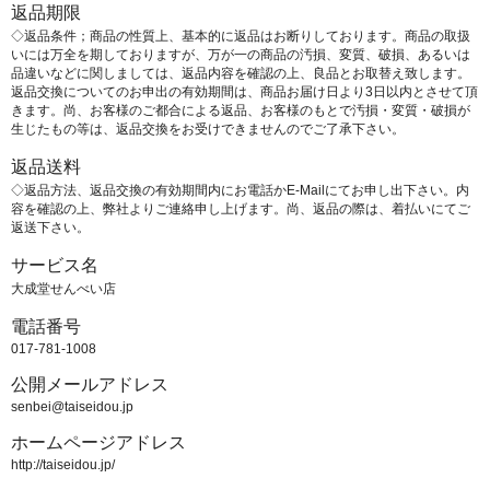
返品期限
◇返品条件；商品の性質上、基本的に返品はお断りしております。商品の取扱
いには万全を期しておりますが、万が一の商品の汚損、変質、破損、あるいは
品違いなどに関しましては、返品内容を確認の上、良品とお取替え致します。
返品交換についてのお申出の有効期間は、商品お届け日より3日以内とさせて頂
きます。尚、お客様のご都合による返品、お客様のもとで汚損・変質・破損が
生じたもの等は、返品交換をお受けできませんのでご了承下さい。
返品送料
◇返品方法、返品交換の有効期間内にお電話かE-Mailにてお申し出下さい。内
容を確認の上、弊社よりご連絡申し上げます。尚、返品の際は、着払いにてご
返送下さい。
サービス名
大成堂せんべい店
電話番号
017-781-1008
公開メールアドレス
senbei@taiseidou.jp
ホームページアドレス
http://taiseidou.jp/