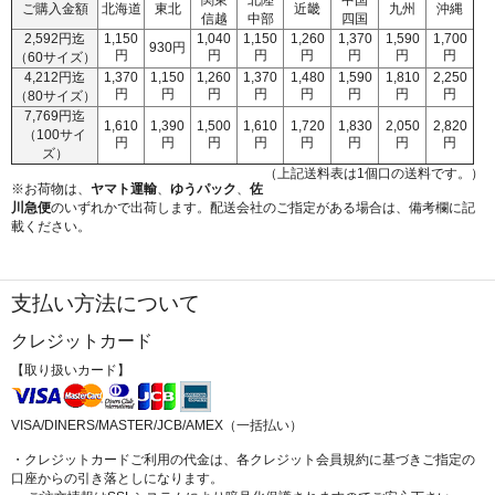
ご購入金額
北海道
東北
近畿
九州
沖縄
信越
中部
四国
2,592円迄
1,150
1,040
1,150
1,260
1,370
1,590
1,700
930円
円
円
円
円
円
円
円
（60サイズ）
4,212円迄
1,370
1,150
1,260
1,370
1,480
1,590
1,810
2,250
円
円
円
円
円
円
円
円
（80サイズ）
7,769円迄
1,610
1,390
1,500
1,610
1,720
1,830
2,050
2,820
（100サイ
円
円
円
円
円
円
円
円
ズ）
（上記送料表は1個口の送料です。）
※お荷物は、
ヤマト運輸
、
ゆうパック
、
佐
川急便
のいずれかで出荷します。配送会社のご指定がある場合は、備考欄に記
載ください。
支払い方法について
クレジットカード
【取り扱いカード】
VISA/DINERS/MASTER/JCB/AMEX（一括払い）
・クレジットカードご利用の代金は、各クレジット会員規約に基づきご指定の
口座からの引き落としになります。