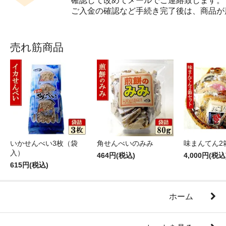
確認して改めてメールでご連絡致します。
ご入金の確認など手続き完了後は、商品が
売れ筋商品
いかせんべい3枚（袋
角せんべいのみみ
味まんてん2
入）
464円(税込)
4,000円(税込
615円(税込)
ホーム