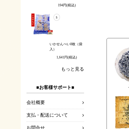
194円(税込)
5
いかせんべい8枚（袋
入）
1,641円(税込)
もっと見る
■お客様サポート■
会社概要
支払・配送について
お問合せ