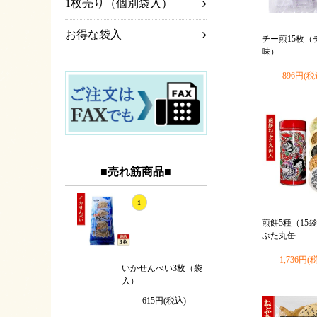
1枚売り（個別袋入）
お得な袋入
チー煎15枚（
味）
896円(税
■売れ筋商品■
1
煎餅5種（15
ぶた丸缶
1,736円(
いかせんべい3枚（袋
入）
615円(税込)