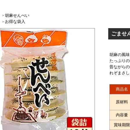
胡麻せんべい
>
お得な袋入
>
ごませ
胡麻の風味
たっぷりの
昔ながらの
れぞまさし
商品名
原材料
内容量
賞味期