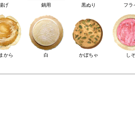
揚げ
鍋用
黒ぬり
フラ
まから
白
かぼちゃ
し