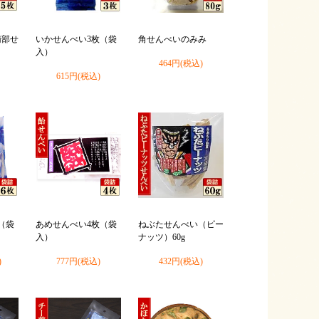
南部せ
いかせんべい3枚（袋
角せんべいのみみ
入）
464円(税込)
615円(税込)
（袋
あめせんべい4枚（袋
ねぶたせんべい（ピー
入）
ナッツ）60g
)
777円(税込)
432円(税込)