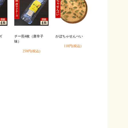
ズ
チー煎4枚（唐辛子
かぼちゃせんべい
味）
118円(税込)
259円(税込)