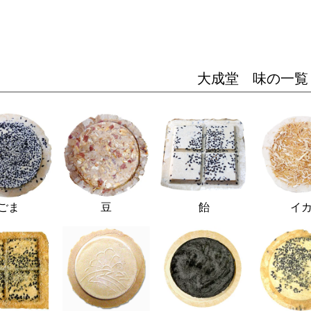
大成堂 味の一覧
ごま
豆
飴
イ