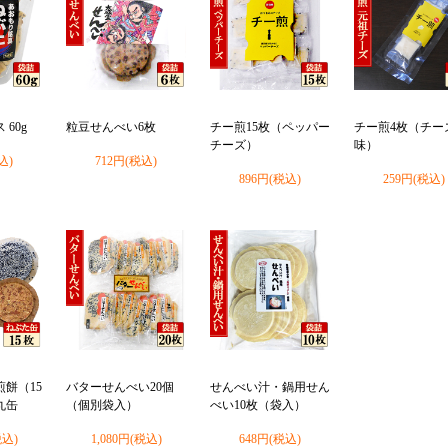
60g
粒豆せんべい6枚
チー煎15枚（ペッパー
チー煎4枚（チー
チーズ）
味）
込)
712円(税込)
896円(税込)
259円(税込)
餅（15
バターせんべい20個
せんべい汁・鍋用せん
丸缶
（個別袋入）
べい10枚（袋入）
税込)
1,080円(税込)
648円(税込)