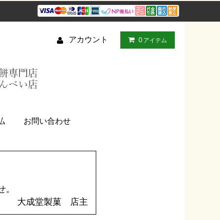
アカウント
0
アイテム
払
お問い合わせ
せ。
大成堂製菓 店主