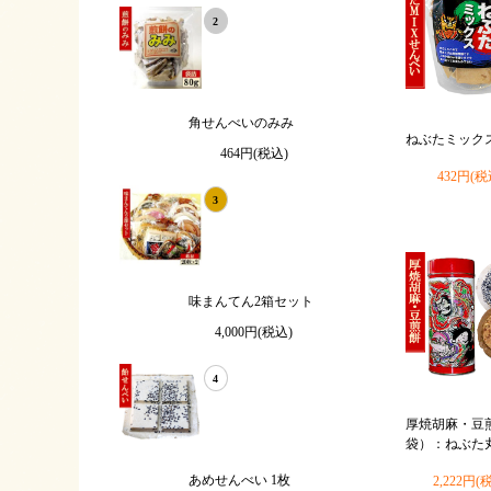
2
角せんべいのみみ
ねぶたミックス 
464円(税込)
432円(税
3
味まんてん2箱セット
4,000円(税込)
4
厚焼胡麻・豆煎
袋）：ねぶた
あめせんべい 1枚
2,222円(