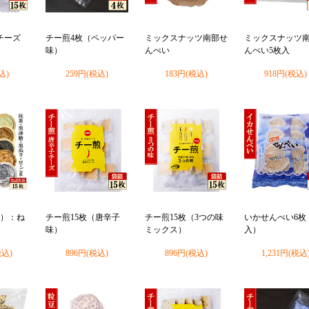
チーズ
チー煎4枚（ペッパー
ミックスナッツ南部せ
ミックスナッツ
味）
んべい
んべい5枚入
込)
259円(税込)
183円(税込)
918円(税込)
袋）：ね
チー煎15枚（唐辛子
チー煎15枚（3つの味
いかせんべい6枚
味）
ミックス）
入）
税込)
896円(税込)
896円(税込)
1,231円(税込